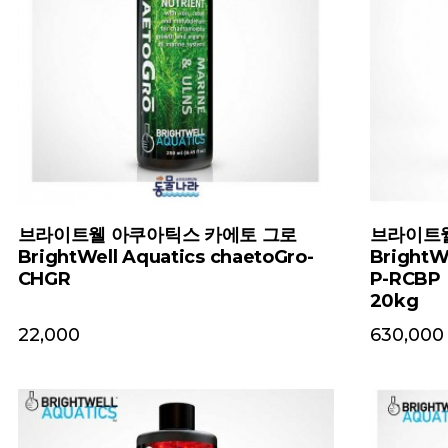
드 B-P
브라이트웰 아쿠아틱스 젤리 플랑크토스
 Code B-
S
BrightWell Aquatics JelliPlanktos
S-JPSS
250ml
24,000