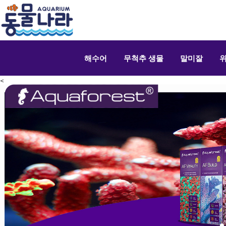
해수어
무척추 생물
말미잘
<