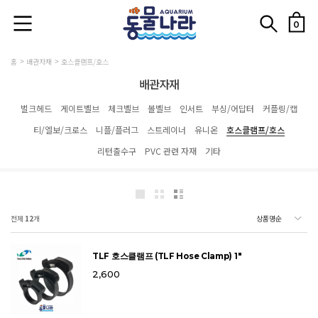
0
홈
배관자재
호스클램프/호스
배관자재
벌크헤드
게이트벨브
체크벨브
볼벨브
인서트
부싱/어답터
커플링/캡
티/엘보/크로스
니플/플러그
스트레이너
유니온
호스클램프/호스
리턴출수구
PVC 관련 자재
기타
전체
12
개
TLF 호스클램프 (TLF Hose Clamp) 1"
2,600