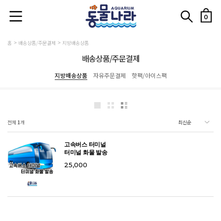
0
홈
배송상품/주문결제
지방배송상품
배송상품/주문결제
지방배송상품
자유주문결제
핫팩/아이스팩
전체
1
개
고속버스 터미널
터미널 화물 발송
25,000