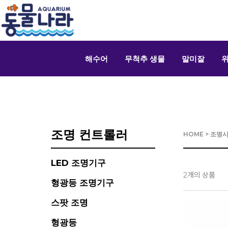
해수어
무척추 생물
말미잘
조명 컨트롤러
HOME
>
조명
LED 조명기구
개의 상품
2
형광등 조명기구
스팟 조명
형광등