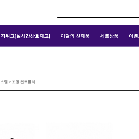
위지위그[실시간산호재고]
이달의 신제품
세트상품
이벤
시스템
>
조명 컨트롤러