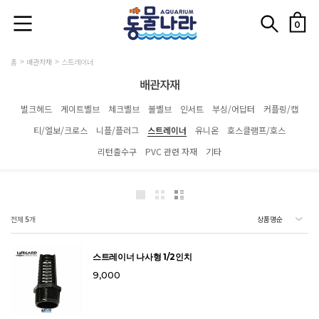
0
홈
배관자재
스트레이너
배관자재
벌크헤드
게이트벨브
체크벨브
볼벨브
인서트
부싱/어답터
커플링/캡
티/엘보/크로스
니플/플러그
스트레이너
유니온
호스클램프/호스
리턴출수구
PVC 관련 자재
기타
전체
5
개
스트레이너 나사형 1/2인치
9,000