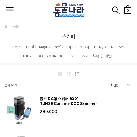
0
홈
스키머
스키머
Deltec
Bubble Magus
Reef Octopus
Maxspect
Nyos
Red Sea
TUNZE
DO
AQUA EXCEL
기타
스키머 부속 및 어뎁터
전체
63
개
튠즈 DC형 스키머 9001
TUNZE Comline DOC Skimmer
280,000