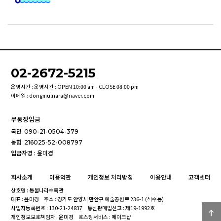
02-2672-5215
운영시간 : 운영시간 : OPEN 10:00 am - CLOSE 08:00 pm
이메일 : dongmulnara@naver.com
무통장입금
국민
090-21-0504-379
농협
216025-52-008797
입금자명 : 윤미경
회사소개
이용약관
개인정보 처리방침
이용안내
고객센터
상호명 : 동물나라수족관
대표 : 윤미경
주소 : 경기도 안양시 만안구 예술공원로 236-1 (석수동)
사업자등록번호 : 130-21-24837
통신판매업신고 : 제19-1992호
개인정보보호책임자 : 윤미경
호스팅서비스 : 메이크샵