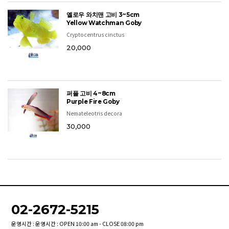
옐로우 와치맨 고비 3~5cm
Yellow Watchman Goby
Cryptocentrus cinctus
20,000
퍼플 고비 4~8cm
Purple Fire Goby
Nemateleotris decora
30,000
02-2672-5215
운영시간 : 운영시간 : OPEN 10:00 am - CLOSE 08:00 pm