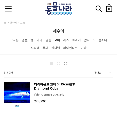
0
홈
해수어
고비
해수어
크라운
엔젤
탱
나비
담셀
고비
레스
트리거
안티아스
블레니
도티백
푸퍼
카디널
라이언피쉬
기타
전체
3
개
다이아몬드 고비 5~10cm전후
Diamond Goby
Valenciennea puellaris
20,000