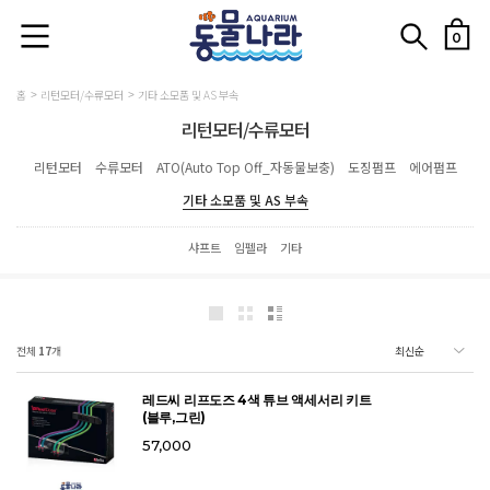
0
홈
리턴모터/수류모터
기타 소모품 및 AS 부속
리턴모터/수류모터
리턴모터
수류모터
ATO(Auto Top Off_자동물보충)
도징펌프
에어펌프
기타 소모품 및 AS 부속
샤프트
임펠라
기타
전체
17
개
레드씨 리프도즈 4색 튜브 액세서리 키트
(블루,그린)
57,000