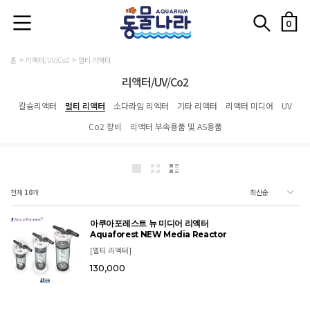
0
홈
리액터/UV/Co2
멀티 리액터
리액터/UV/Co2
칼슘리액터
멀티 리액터
소다라임 리엑터
기타 리액터
리액터 미디어
UV
Co2 장비
리액터 부속용품 및 AS용품
전체
10
개
아쿠아포레스트 뉴 미디어 리엑터
Aquaforest NEW Media Reactor
[멀티 리엑터]
130,000