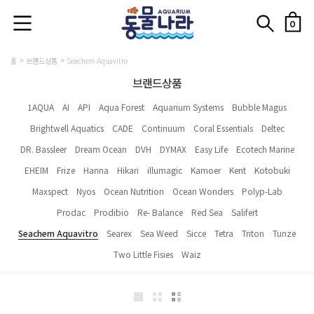
0
홈
브랜드상품
Seachem Aquavitro
브랜드상품
1AQUA
AI
API
Aqua Forest
Aquarium Systems
Bubble Magus
Brightwell Aquatics
CADE
Continuum
Coral Essentials
Deltec
DR. Bassleer
Dream Ocean
DVH
DYMAX
Easy Life
Ecotech Marine
EHEIM
Frize
Hanna
Hikari
illumagic
Kamoer
Kent
Kotobuki
Maxspect
Nyos
Ocean Nutrition
Ocean Wonders
Polyp-Lab
Prodac
Prodibio
Re- Balance
Red Sea
Salifert
Seachem Aquavitro
Searex
Sea Weed
Sicce
Tetra
Triton
Tunze
Two Little Fisies
Waiz