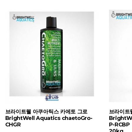
라이트웰 아쿠아틱스 리프 코드 B-P
브라이트웰 아
rightWell Aquatics Reef Code B-
S
-RCBP
BrightWell A
0kg
S-JPSS