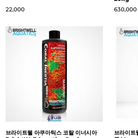
250ml
30,000
24,000
라이트웰 아쿠아틱스 마이크로박터 퍼
성형 락 315번