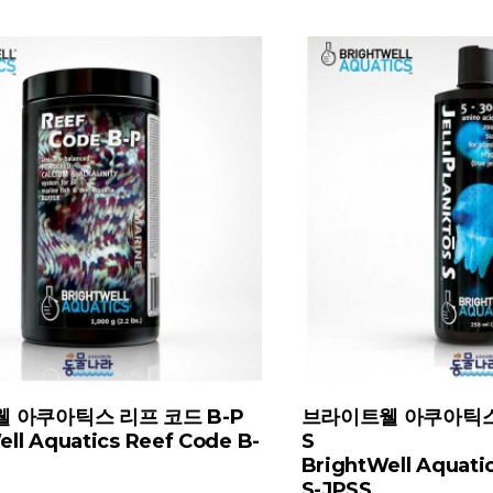
쿠아틱스 젤리 플랑크토스
브라이트웰 아쿠아틱스 젤
M
quatics JelliPlanktos
BrightWell Aquatics Je
M-JPSM