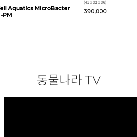
(Aquaforest AF Rock)
3.22kg (39x17x12)
42,000
동물나라 TV