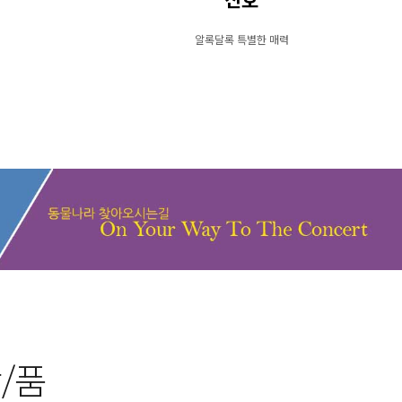
산호
알록달록 특별한 매력
/품