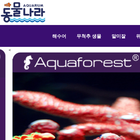
해수어
무척추 생물
말미잘
<