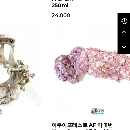
33,000
번
DVH 비중계 (DVH Refractometer)