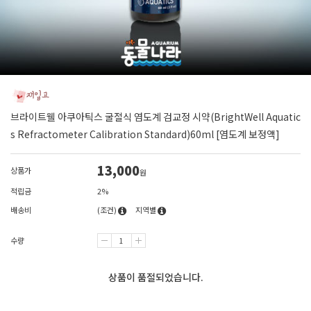
브라이트웰 아쿠아틱스 굴절식 염도계 검교정 시약(BrightWell Aquatic
s Refractometer Calibration Standard)60ml [염도계 보정액]
13,000
상품가
원
적립금
2%
배송비
(조건)
지역별
수량
상품이 품절되었습니다.