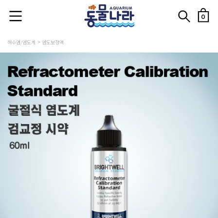
0
해수염/염도계
염도보정액