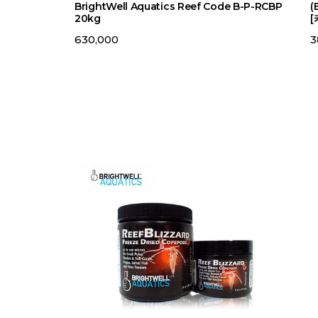
BrightWell Aquatics Reef Code B-P-RCBP
(
20kg
[
630,000
3