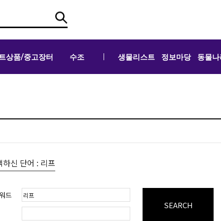
트상품/중고장터
수조
생물리스트
정보마당
동물나
하신 단어 : 리프
워드
SEARCH