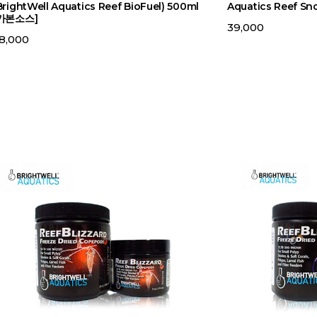
BrightWell Aquatics Reef BioFuel) 500ml
Aquatics Reef S
카본소스]
39,000
8,000