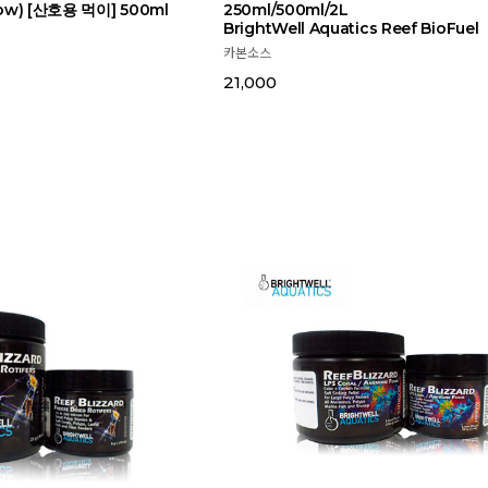
now) [산호용 먹이] 500ml
250ml/500ml/2L
BrightWell Aquatics Reef BioFuel
카본소스
21,000