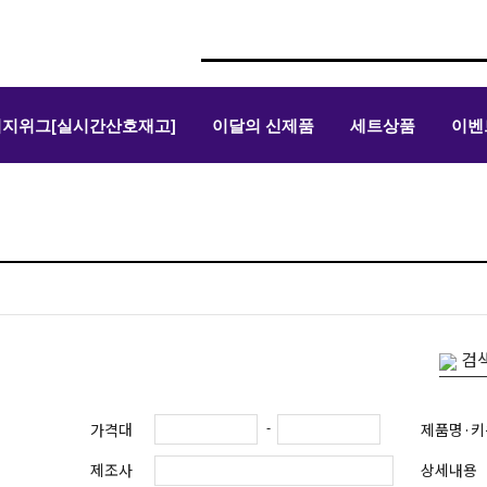
위지위그[실시간산호재고]
이달의 신제품
세트상품
이벤
검색
-
가격대
제품명·키
제조사
상세내용