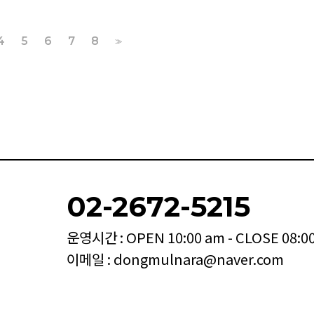
4
5
6
7
8
>>
02-2672-5215
운영시간 : OPEN 10:00 am - CLOSE 08:0
이메일 : dongmulnara@naver.com