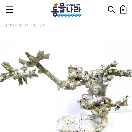
0
디스플레이 락 / 샌드
DM 성형 락