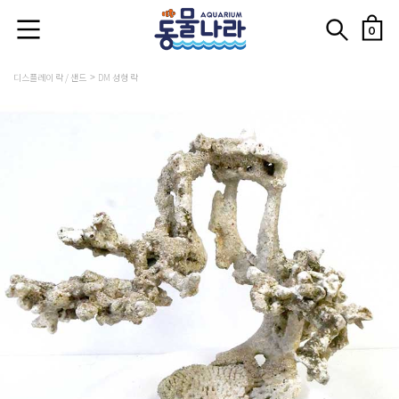
0
디스플레이 락 / 샌드
DM 성형 락