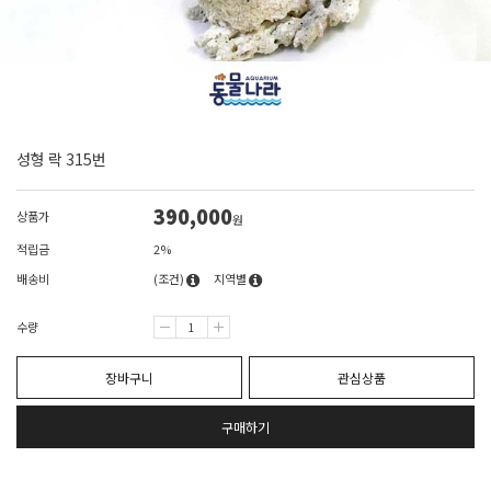
성형 락 315번
390,000
상품가
원
적립금
2%
배송비
(조건)
지역별
수량
장바구니
관심상품
구매하기