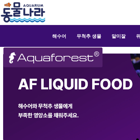
해수어
무척추 생물
말미잘