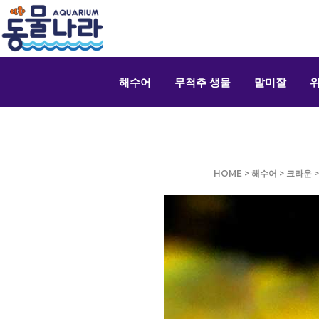
해수어
무척추 생물
말미잘
HOME
>
해수어
>
크라운
>
(NEBULA CLOWNFISH )
4~7cm