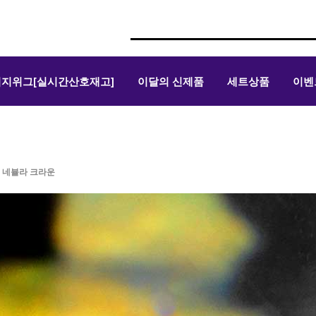
위지위그[실시간산호재고]
이달의 신제품
세트상품
이벤
 네뷸라 크라운