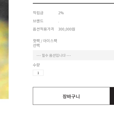
적립금
2%
브랜드
.
옵션적용가격
300,000
원
핫팩 / 아이스팩
선택
수량
장바구니