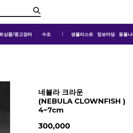
트상품/중고장터
수조
생물리스트
정보마당
동물나
네뷸라 크라운
(NEBULA CLOWNFISH )
4~7cm
300,000