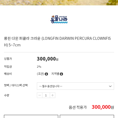
롱핀 다윈 퍼큘라 크라운 (LONGFIN DARWIN PERCURA CLOWNFIS
H) 5~7cm
300,000
상품가
원
적립금
2%
배송비
(조건)
지역별
핫팩 / 아이스팩 선택
수량
300,000
옵션 적용가
원