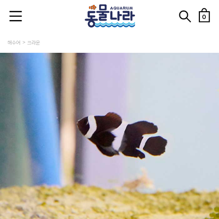
0
해수어
크라운