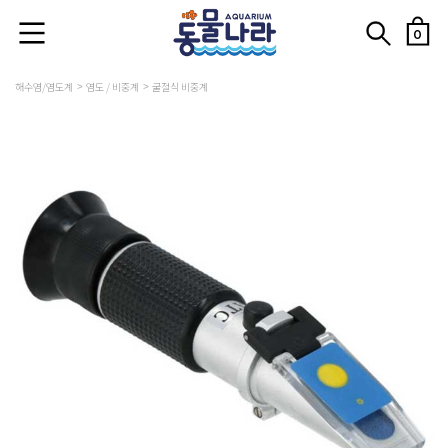
0
해수염/염도계
염도 / 비중계
굴절식 비중계