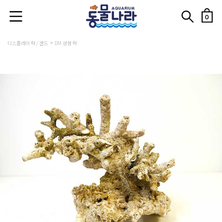
0
디스플레이 락 / 샌드
DM 성형 락