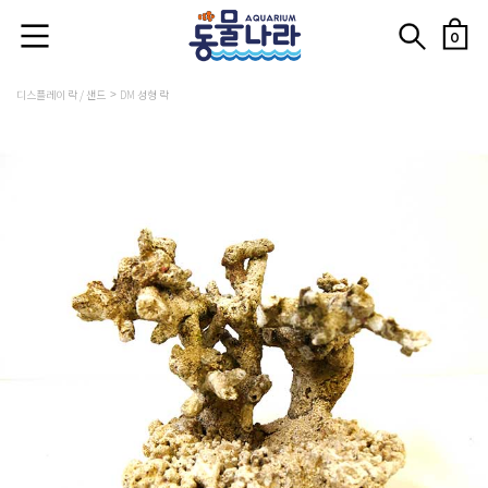
0
디스플레이 락 / 샌드
DM 성형 락