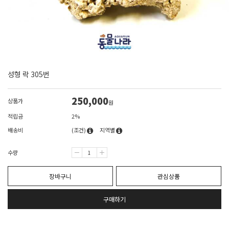
성형 락 305번
250,000
상품가
원
적립금
2%
배송비
(조건)
지역별
수량
장바구니
관심상품
구매하기