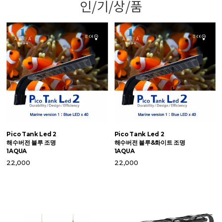
인/기/상/품
Pico Tank Led 2
Pico Tank Led 2
맥
해수버전 블루 조명
해수버전 블루&화이트 조명
S
1AQUA
1AQUA
6
22,000
22,000