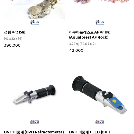
성형 락 315번
아쿠아포레스트 AF 락 11번
D
(Aquaforest AF Rock)
(
(41 x 32 x 36)
3.22kg (39x17x12)
1
390,000
42,000
브
24
2
DVH 비중계 (DVH Refractometer)
DVH 비중계 + LED (DVH