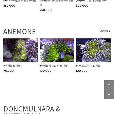
(369)RM 레인보우 로보브레인
(376)호주 스트로베리 아크로포
(348)RM 그린 아칸토필리아
라
350,000
300,000
250,000
ANEMONE
MORE
(49)버블 말미잘L
(56)메탈릭 그린 LT 말미잘
(61)레인보우 LT 말미잘
70,000
100,000
100,000
DONGMULNARA &