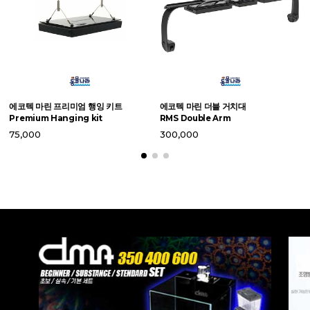
라
에코텍 마린 프리미엄 행잉 키트
에코텍 마린 더블 거치대
X
Premium Hanging kit
RMS Double Arm
2
75,000
300,000