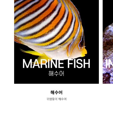
해수어
귀염둥이 해수어