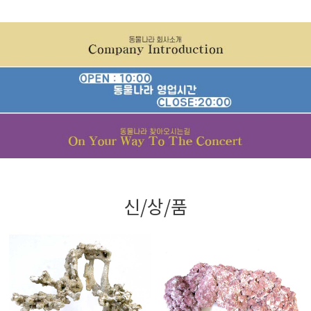
신/상/품