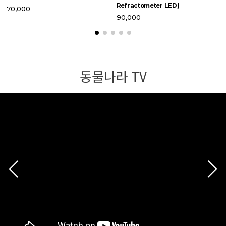
Refractometer LED)
70,000
90,000
동물나라 TV