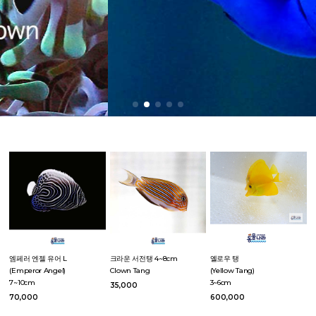
엠페러 엔젤 유어 L
크라운 서전탱 4~8cm
옐로우 탱
(Emperor Angel)
Clown Tang
(Yellow Tang)
7~10cm
3~6cm
35,000
70,000
600,000