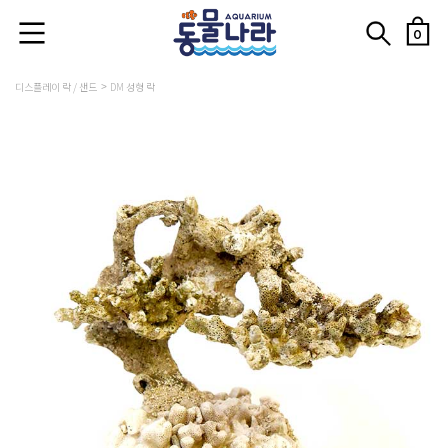
0
디스플레이 락 / 샌드
DM 성형 락