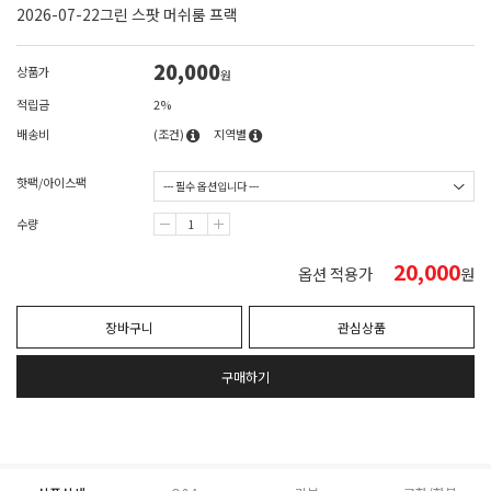
2026-07-22그린 스팟 머쉬룸 프랙
20,000
상품가
원
적립금
2%
배송비
(조건)
지역별
핫팩/아이스팩
수량
20,000
옵션 적용가
원
장바구니
관심상품
구매하기