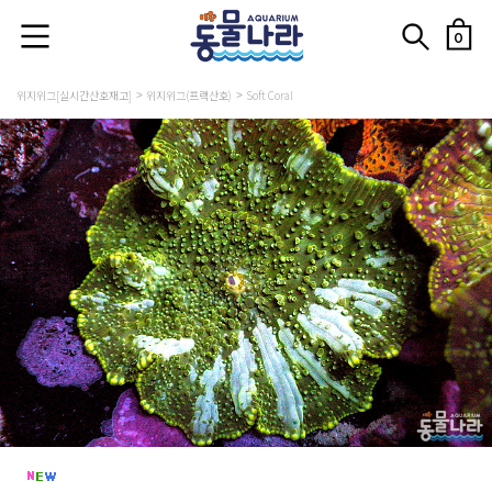
0
위지위그[실시간산호재고]
위지위그(프랙산호)
Soft Coral