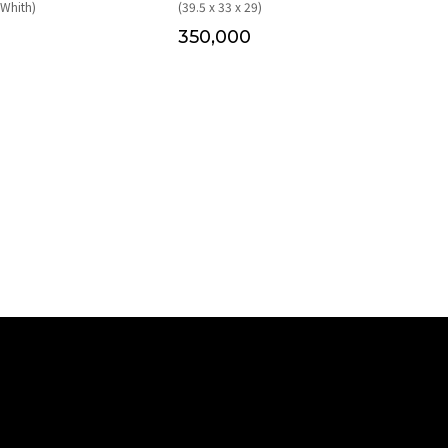
hith)
(39.5 x 33 x 29)
350,000