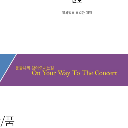
산호
알록달록 특별한 매력
/품