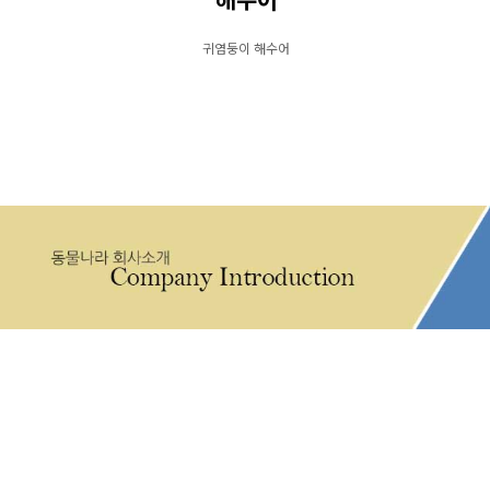
해수어
귀염둥이 해수어