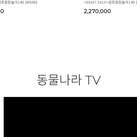
섬프포함높이140 (Whith)
<60x57.5x53>섬프포함높이140 (W
00
2,270,000
동물나라 TV