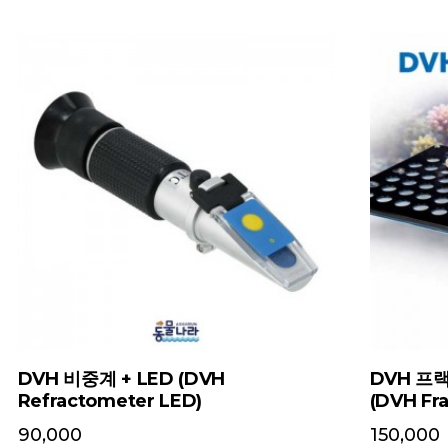
DVH 비중계 + LED (DVH
DVH 프랙
Refractometer LED)
(DVH Fr
90,000
150,000