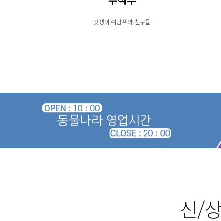
무척추
멋쟁이 쉬림프와 친구들
신/상