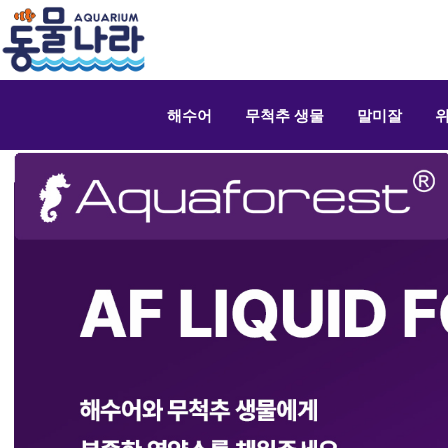
해수어
무척추 생물
말미잘