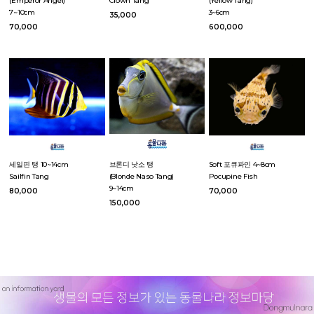
(Emperor Angel)
Clown Tang
(Yellow Tang)
7~10cm
3~6cm
35,000
70,000
600,000
세일핀 탱 10~14cm
브론디 낫소 탱
Soft 포큐파인 4~8cm
Sailfin Tang
(Blonde Naso Tang)
Pocupine Fish
9~14cm
80,000
70,000
150,000