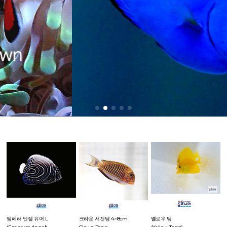
엠페러 엔젤 유어 L
크라운 서전탱 4~8cm
옐로우 탱