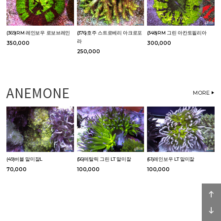
(369)RM 레인보우 로보브레인
(376)호주 스트로베리 아크로포
(348)RM 그린 아칸토필리아
라
350,000
300,000
250,000
ANEMONE
MORE
(49)버블 말미잘L
(56)메탈릭 그린 LT 말미잘
(61)레인보우 LT 말미잘
70,000
100,000
100,000