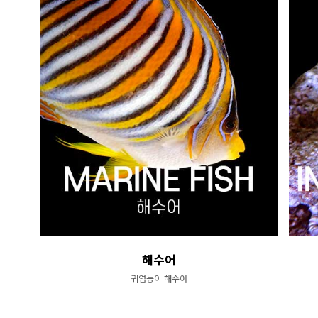
해수어
귀염둥이 해수어