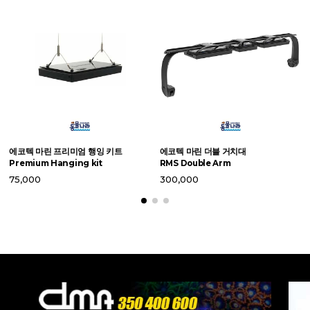
라
에코텍 마린 프리미엄 행잉 키트
에코텍 마린 더블 거치대
X
Premium Hanging kit
RMS Double Arm
2
75,000
300,000