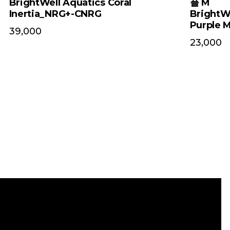
BrightWell Aquatics Coral
플 M
Inertia_NRG+-CNRG
BrightW
Purple 
39,000
23,000