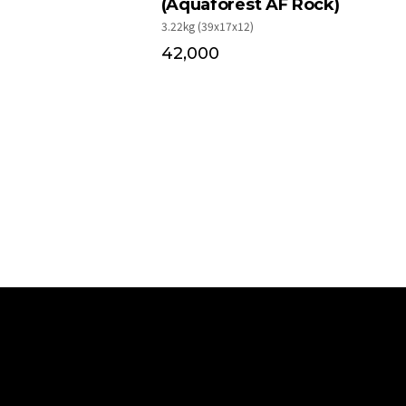
(Aquaforest AF Rock)
3.22kg (39x17x12)
42,000