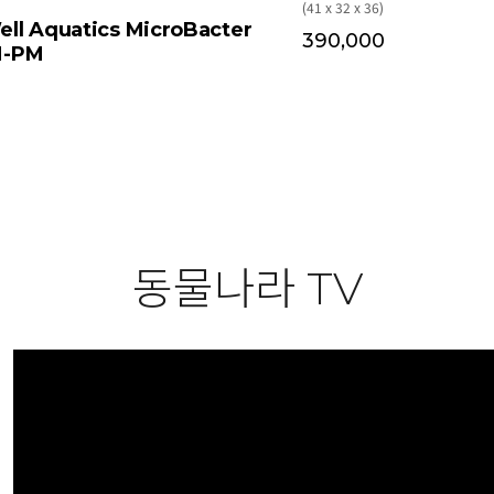
(41 x 32 x 36)
ell Aquatics MicroBacter
390,000
M-PM
동물나라 TV