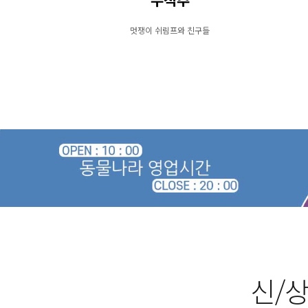
무척추
멋쟁이 쉬림프와 친구들
신/상