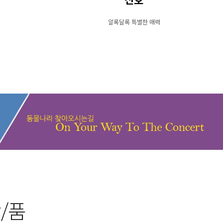
산호
알록달록 특별한 매력
/품