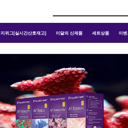
위지위그[실시간산호재고]
이달의 신제품
세트상품
이벤