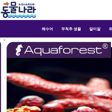
해수어
무척추 생물
말미잘
<