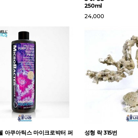
250ml
24,000
웰 아쿠아틱스 마이크로박터 퍼
성형 락 315번