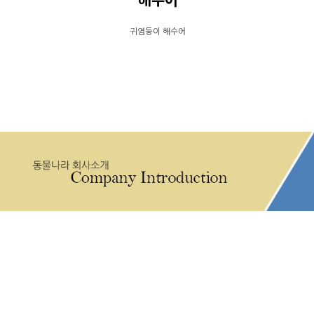
해수어
귀염둥이 해수어