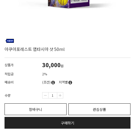
아쿠아포레스트 앱타시아 샷 50ml
30,000
상품가
원
적립금
2%
배송비
(조건)
지역별
수량
장바구니
관심상품
구매하기