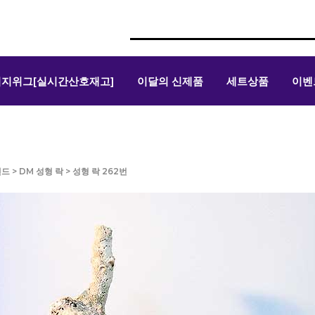
위지위그[실시간산호재고]
이달의 신제품
세트상품
이벤
샌드
>
DM 성형 락
> 성형 락 262번