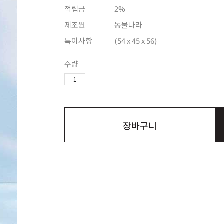
적립금
2%
제조원
동물나라
특이사항
(54 x 45 x 56)
수량
장바구니