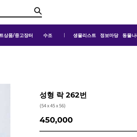
트상품/중고장터
수조
생물리스트
정보마당
동물나
성형 락 262번
(54 x 45 x 56)
450,000