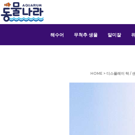
해수어
무척추 생물
말미잘
HOME
>
디스플레이 락 / 