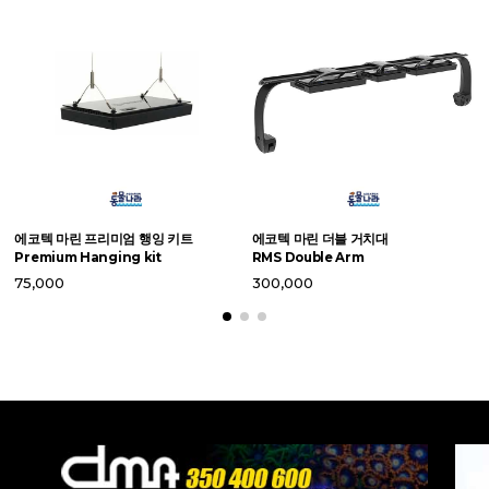
라
에코텍 마린 프리미엄 행잉 키트
에코텍 마린 더블 거치대
X
Premium Hanging kit
RMS Double Arm
2
75,000
300,000