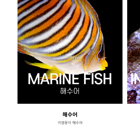
해수어
귀염둥이 해수어