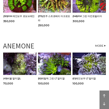
(369)RM 레인보우 로보브레인
(376)호주 스트로베리 아크로포
(348)RM 그린 아칸토필리아
라
350,000
300,000
250,000
ANEMONE
MORE
(49)버블 말미잘L
(56)메탈릭 그린 LT 말미잘
(61)레인보우 LT 말미잘
70,000
100,000
100,000