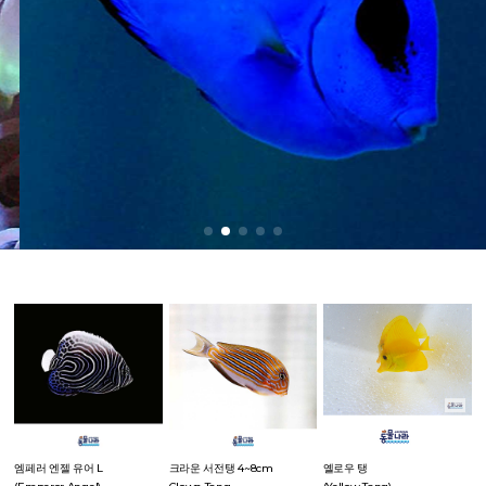
엠페러 엔젤 유어 L
크라운 서전탱 4~8cm
옐로우 탱