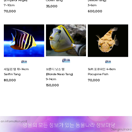
(Emperor Angel)
Clown Tang
(Yellow Tang)
7~10cm
3~6cm
35,000
70,000
600,000
세일핀 탱 10~14cm
브론디 낫소 탱
Soft 포큐파인 4~8cm
Sailfin Tang
(Blonde Naso Tang)
Pocupine Fish
9~14cm
80,000
70,000
150,000