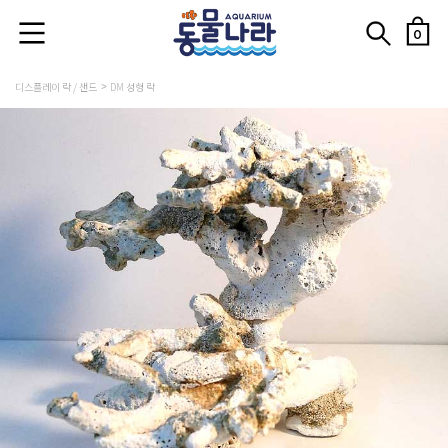
0
디스플레이 락 / 샌드
DM 성형 락