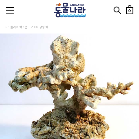
0
디스플레이 락 / 샌드
DM 성형 락