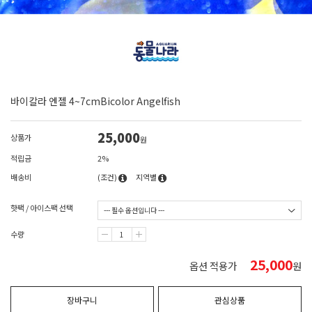
바이칼라 엔젤 4~7cmBicolor Angelfish
25,000
상품가
원
적립금
2%
배송비
(조건)
지역별
핫팩 / 아이스팩 선택
수량
25,000
옵션 적용가
원
장바구니
관심상품