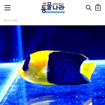
0
해수어
엔젤