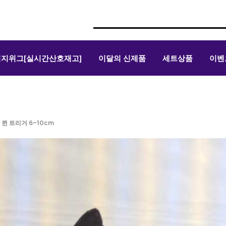
위지위그[실시간산호재고]
이달의 신제품
세트상품
이벤
 퀸 트리거 6~10cm