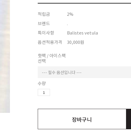
적립금
2%
브랜드
.
특이사항
Balistes vetula
옵션적용가격
30,000
원
핫팩 / 아이스팩
선택
수량
장바구니