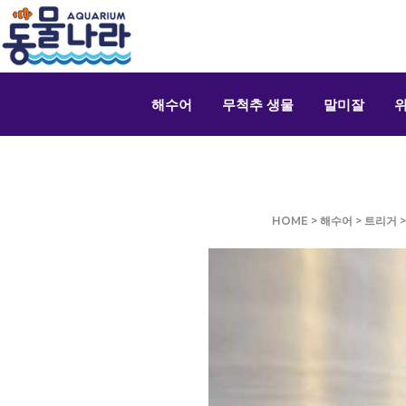
해수어
무척추 생물
말미잘
HOME
>
해수어
>
트리거
>
Queen Trigger