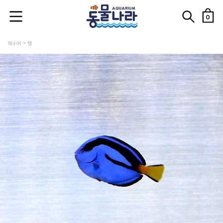
0
해수어
탱