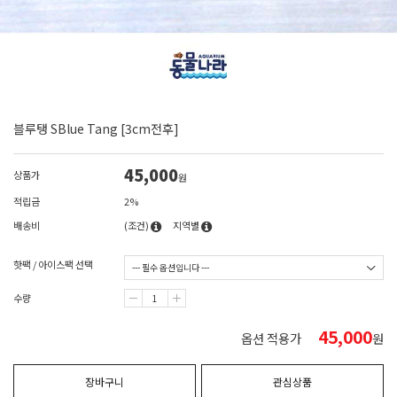
블루탱 SBlue Tang [3cm전후]
45,000
상품가
원
적립금
2%
배송비
(조건)
지역별
핫팩 / 아이스팩 선택
수량
45,000
옵션 적용가
원
장바구니
관심상품