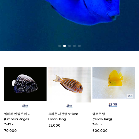
엠페러 엔젤 유어 L
크라운 서전탱 4~8cm
옐로우 탱
(Emperor Angel)
Clown Tang
(Yellow Tang)
7~10cm
3~6cm
35,000
70,000
600,000