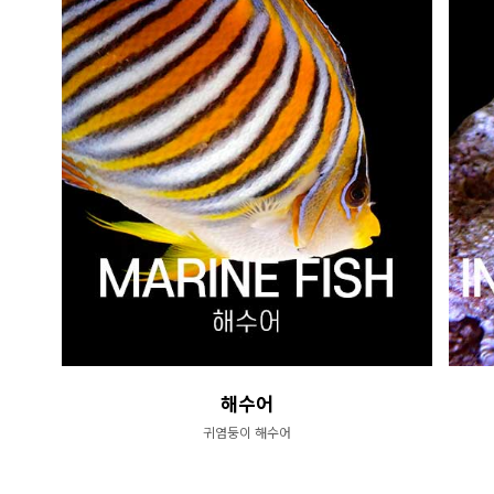
해수어
귀염둥이 해수어