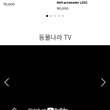
Refractometer LED)
70,000
90,000
동물나라 TV