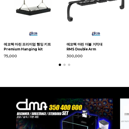
라
에코텍 마린 프리미엄 행잉 키트
에코텍 마린 더블 거치대
X
Premium Hanging kit
RMS Double Arm
2
75,000
300,000