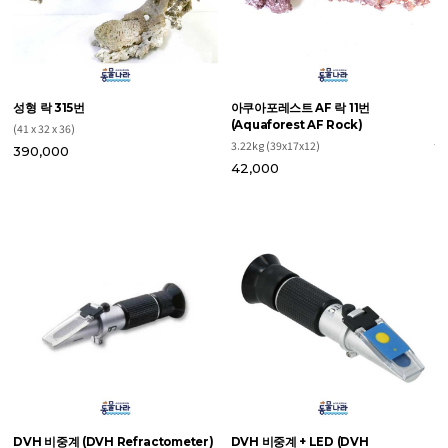
성형 락 315번
아쿠아포레스트 AF 락 11번
D
(Aquaforest AF Rock)
(
(41 x 32 x 36)
3.22kg (39x17x12)
1
390,000
42,000
브
24
2
DVH 비중계 (DVH Refractometer)
DVH 비중계 + LED (DVH