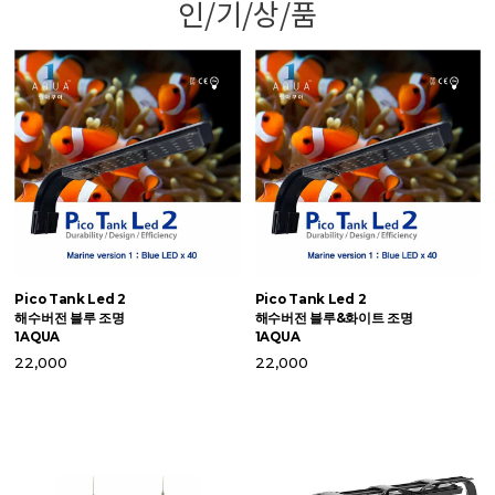
인/기/상/품
Pico Tank Led 2
Pico Tank Led 2
맥
해수버전 블루 조명
해수버전 블루&화이트 조명
S
1AQUA
1AQUA
6
22,000
22,000