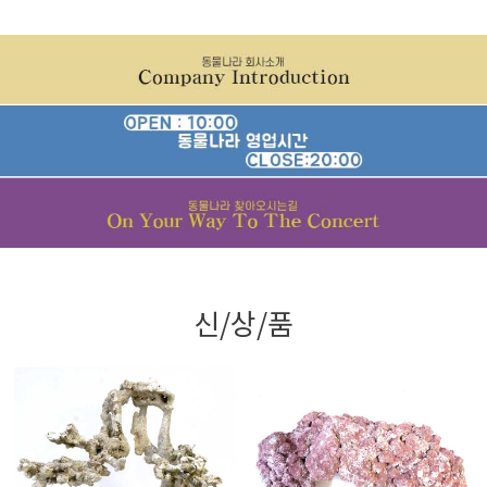
신/상/품