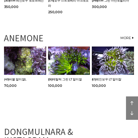
(369)RM 레인보우 로보브레인
(376)호주 스트로베리 아크로포
(348)RM 그린 아칸토필리아
라
350,000
300,000
250,000
ANEMONE
MORE
(49)버블 말미잘L
(56)메탈릭 그린 LT 말미잘
(61)레인보우 LT 말미잘
70,000
100,000
100,000
DONGMULNARA &